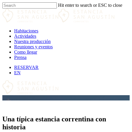
Skip
Hit enter to search or ESC to close
to
Close
main
Search
content
Menu
Habitaciones
Actividades
Nuestra producción
Reuniones y eventos
Como llegar
Prensa
RESERVAR
EN
Una típica estancia correntina con
historia